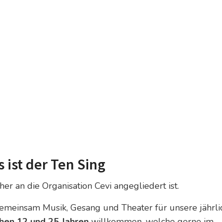
s ist der Ten Sing
her an die Organisation Cevi angegliedert ist.
emeinsam Musik, Gesang und Theater für unsere jährli
hen 12 und 25 Jahren
willkommen, welche gerne im